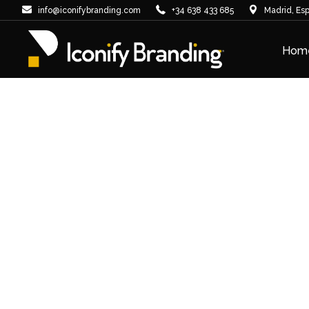
info@iconifybranding.com
+34 638 433 685
Madrid, Es
Hom