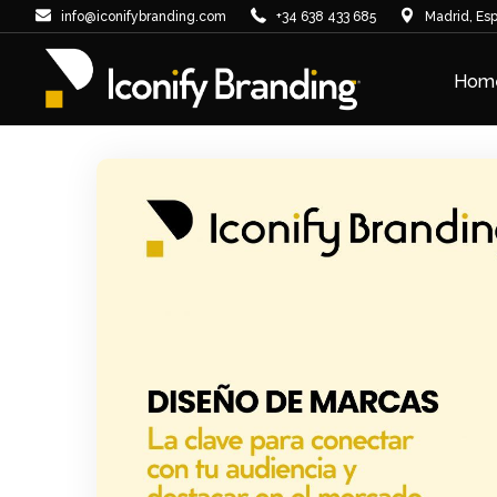
info@iconifybranding.com
+34 638 433 685
Madrid, Es
Hom